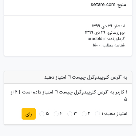
منبع: setare.com
انتشار:
29 دی 1399
بروزرسانی:
29 دی 1399
گردآورنده:
aradbld.ir
شناسه مطلب: 1500
به "قرص کلوپیدوگرل چیست؟" امتیاز دهید
1
کاربر به "
قرص کلوپیدوگرل چیست؟
" امتیاز داده است |
2
از
5
امتیاز دهید:
1
2
3
4
5
رای