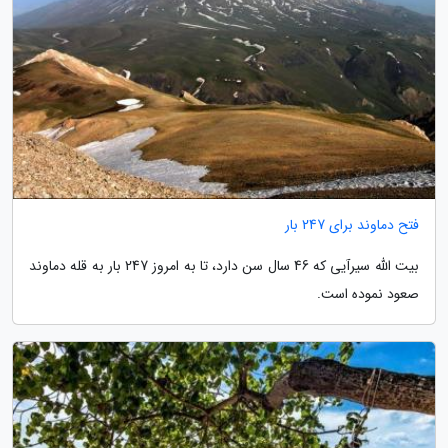
فتح دماوند برای 247 بار
بیت الله سیرآیی که 46 سال سن دارد، تا به امروز 247 بار به قله دماوند
صعود نموده است.