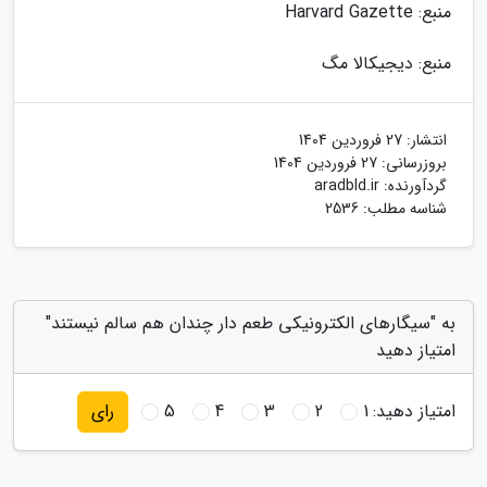
منبع: Harvard Gazette
منبع: دیجیکالا مگ
انتشار:
27 فروردین 1404
بروزرسانی:
27 فروردین 1404
گردآورنده:
aradbld.ir
شناسه مطلب: 2536
به "سیگارهای الکترونیکی طعم دار چندان هم سالم نیستند"
امتیاز دهید
امتیاز دهید:
1
2
3
4
5
رای