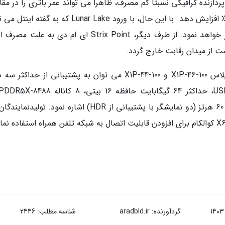
 پردازنده مرکزی 8 هسته ای با پردازنده گرافیکی نسبتا کم مصرف، ظاهراً می تواند عمر باتری را در م
با لپ تاپ های Meteor Lake اینتل بین 36 تا 100٪ افزایش دهد. با این حال، با ورود Lunar Lake که به گ
لپ تاپ را تا دو روز روشن نگه دارد، اوضاع تغییر خواهد نمود. از طرف دیگر، Strix Point ای ام دی به 
ست از میدان رقابت خارج گردد.
از دیگر مشخصات قابل توجه اسنپدراگون ایکس پلاس X1P-46-100 و X1P-44-100 می توان به پشتیبانی از حداکث
توانایی پشتیبانی از سه نمایشگر 4K با رفرش ریت 60 هرتز (دو نمایشگر با پشتیبانی از HDR) اشاره نمود. تو
گردآورنده:
aradbld.ir
شناسه مطلب: 2446