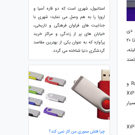
استانبول، شهری است که دو قاره آسیا و
اروپا را به هم وصل می نماید؛ شهری با
جذابیت های فراوان فرهنگی و تاریخی،
تل (Core Ultra 5 125U) و ای ام دی
خیابان های پر از زندگی و مراکز خرید
(Ryzen 5 8640U) مقایسه نموده است. این شرکت مدعی است که تراشه جدیدش می تواند در محدوده توان مصرفی 10 تا 20
پرآوازه که به عنوان یکی از بهترین مقاصد
. البته،
گردشگری دنیا شناخته می گردد.
مند
کوالکام مدعی شده که پردازنده گرافیکی اسنپدراگون ایکس پلاس X1P-46-100 بین 65 تا 100٪ سریع تر از Radeon 760M و
زنده های یادشده استفاده شده اند. از لحاظ ترافلاپس، X1P-46-
X1P-66- ده هسته ای بسیار
اصلی که برای پلتفرم ویندوز مبتنی بر ARM تبلیغ می گردد، عمر باتری آن است. اسنپدراگون ایکس پلاس X1P-
چرا فلش مموری من کار نمی کند؟