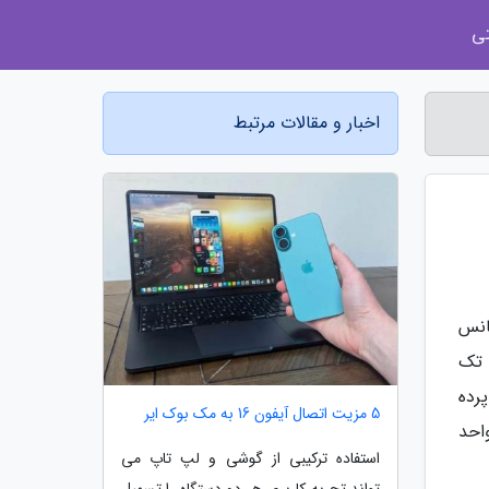
ی
اخبار و مقالات مرتبط
ناوین X1P-46-100 (دارای فرکانس
ی فرکانس یوست تک
مت پرده
5 مزیت اتصال آیفون 16 به مک بوک ایر
X1P و X1P-66-100) و همان واحد
استفاده ترکیبی از گوشی و لپ تاپ می
تواند تجربه کاربری هر دو دستگاه را تسهیل