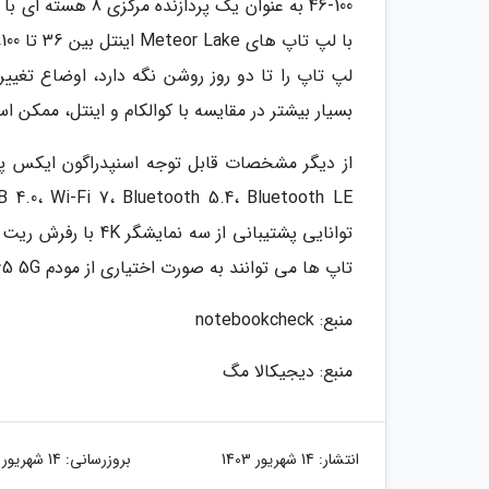
46-100 به عنوان یک
بسیار بیشتر در مقایسه با کوالکام و اینتل، ممکن ا
تاپ ها می توانند به صورت اختیاری از مودم X65 5G کوالکام برای افزودن قابلیت اتصال به شبکه تلفن همراه استفاده نمایند.
منبع: notebookcheck
منبع: دیجیکالا مگ
انتشار:
14 شهریور 1403
بروزرسانی:
14 شهریور 1403