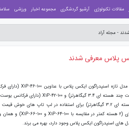
مقالات تکنولوژی
آرشیو گردشگری
مجموعه اخبار
ورزشی
سلامت
ند - مجله آراد
یکس پلاس معرفی شدند
به گزارش مجله آراد، کوالکام به طور رسمی از دو مدل تازه اسنپدراگون ایکس پلاس با ع
بوست تک هسته ای 4.0 گیگاهرتز و فرکانس یوست چند هسته ای 3.4 گیگاهرتز) و X1P-42-100 (دارا
هسته ای 3.4 گیگاهرتز و فرکانس بوست چند هسته ای 3.2 گیگاهرتز) برای استفاده در لپ تاپ های خوش قی
برداشت. هر دو مدل از پردازنده مرکزی 8 هسته ای (2 هسته کمتر در مقایسه با -64-100