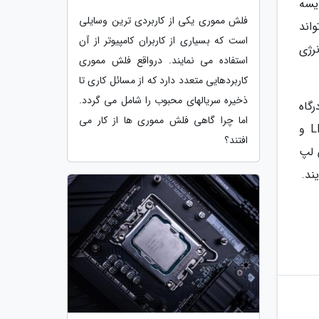
قایسه
فلش مموری یکی از کاربردی ترین وسایلی
فته اینتل می تواند
است که بسیاری از کاربران کامپیوتر از آن
علت مصرف انرژی
استفاده می نمایند. درواقع فلش مموری
کاربردهایی متعدد دارد که از مسائل کاری تا
ذخیره سریالهای محبوب را شامل می گردد.
ر سه درگاه
اما چرا گاهی فلش مموری ها از کار می
USB 4.0، Wi-Fi 7، Bluetooth 5.4، Bluetooth LE، حداکثر 64 گیگابایت حافظه 16 بیتی، 8 کاناله LPDDR5X-8488 و
افتند؟
لیدنمایندگان لپ