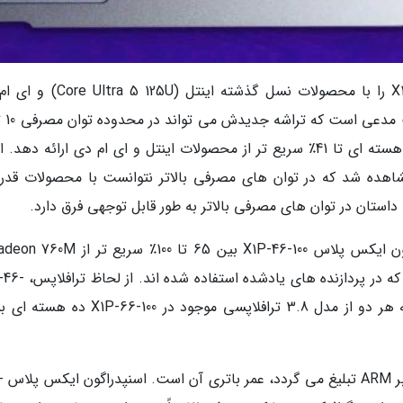
کوالکام، تراشه اسنپدراگون ایکس پلاس X1P-46-100 را با محصولات نسل گذشته این
وات، عملکرد تک هسته ای تا 79٪ و عملکرد چند هسته ای تا 41٪ سریع تر از محصولات اینتل و ای ام دی ارائه دهد
هده شد که در توان های مصرفی بالاتر نتوانست با محصولات قدرت
داستان در توان های مصرفی بالاتر به طور قابل توجهی فرق دارد.
پردازنده گرافیکی مجتمع 4 CU Iris Xe اینتل است که در پردا
100 حداکثر به 2.1 و X1P-42-100 به 1.9 می رسد که هر دو از مدل 3.8 ترافلاپسی موجود در 100
یکی از مزایای 