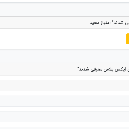
ی شدند" امتیاز دهید
ون ایکس پلاس معرفی شدند"