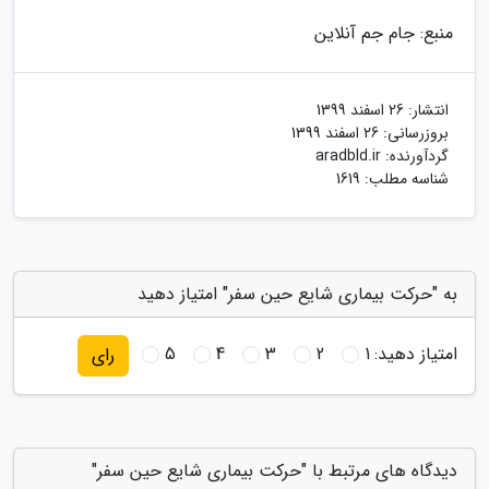
منبع: جام جم آنلاین
انتشار:
26 اسفند 1399
بروزرسانی:
26 اسفند 1399
گردآورنده:
aradbld.ir
شناسه مطلب: 1619
به "حرکت بیماری شایع حین سفر" امتیاز دهید
امتیاز دهید:
1
2
3
4
5
رای
دیدگاه های مرتبط با "حرکت بیماری شایع حین سفر"