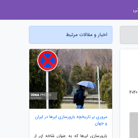
ی
اخبار و مقالات مرتبط
به گزارش مجله آراد، رئیس کمیته بین المللی المپیک (IOC) اعلام نمود در موضوع حذف کاروان ورزشی روسیه از المپیک 2020
مروری بر تاریخچه بارورسازی ابرها در ایران
و جهان
بارورسازی ابرها که به عنوان شاخه ای از