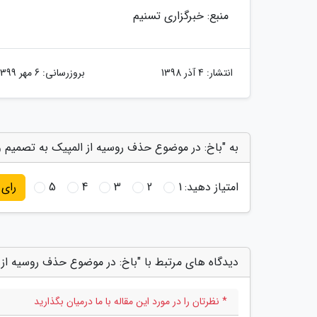
منبع: خبرگزاری تسنیم
انتشار:
4 آذر 1398
بروزرسانی:
6 مهر 1399
به "باخ: در موضوع حذف روسیه از المپیک به تصمیم وا
امتیاز دهید:
1
2
3
4
5
رای
دیدگاه های مرتبط با "باخ: در موضوع حذف روسیه از ا
* نظرتان را در مورد این مقاله با ما درمیان بگذارید