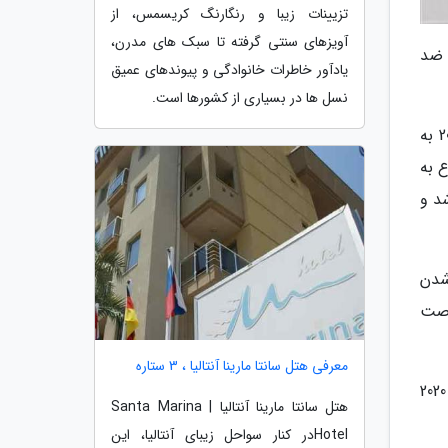
تزیینات زیبا و رنگارنگ کریسمس، از
آویزهای سنتی گرفته تا سبک های مدرن،
 ضد
یادآور خاطرات خانوادگی و پیوندهای عمیق
نسل ها در بسیاری از کشورها است.
توماس باخ، رئیس آلمانی کمیته بین المللی المپیک گفت: روند پرونده روسیه مطابق قوانینی که از المپیک زمستانی 2018 به
 به
شد و
شدن
ی روشن به 21 پرسش آنها 3 هفته فرصت
معرفی هتل سانتا مارینا آنتالیا ، 3 ستاره
بر اساس گزارش رسانه های روسی و اروپایی آژانس جهانی ضد دوپینگ شاید کاروان ورزشی روسیه را از شرکت در المپیک 2020
هتل سانتا مارینا آنتالیا | Santa Marina
Hotelدر کنار سواحل زیبای آنتالیا، این