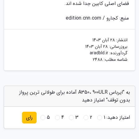
فضای اصلی کابین جدا شده اند.
منبع: کجارو / edition.cnn.com
انتشار:
28 آبان 1403
بروزرسانی:
28 آبان 1403
گردآورنده:
aradbld.ir
شناسه مطلب: 2488
به "ایرباس A350، 900ULR آماده برای طولانی ترین پرواز
بدون توقف" امتیاز دهید
امتیاز دهید:
1
2
3
4
5
رای