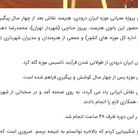
 پروژه عمرانی موزه ایران درودی، هنرمند نقاش بعد از چهار سال پیگی
31 اردیبهشت ماه) با حضور این بانوی هنرمند، پیروز حناچی (شهردار تهران)، محمدرضا د
اداره کل موزه های کشور) و جمعی از هنرمندان و مدیران شهرداری ته
ایران درودی از طولانی شدن فرآیند تاسیس موزه گله کرد.
 موزه پس از چهار سال کوشش و پیگیری فراهم شده است.
 نقاش ایرانی یاد می گردد، به روی صحنه آمد و در سخنانی از شهردا
مکاری لازم را انجام دادند.
رف 48 ساعت انجام شد.
و شکیبیایی کردم که بالاخره توانستم به نتیجه برسم. ضروری است که 