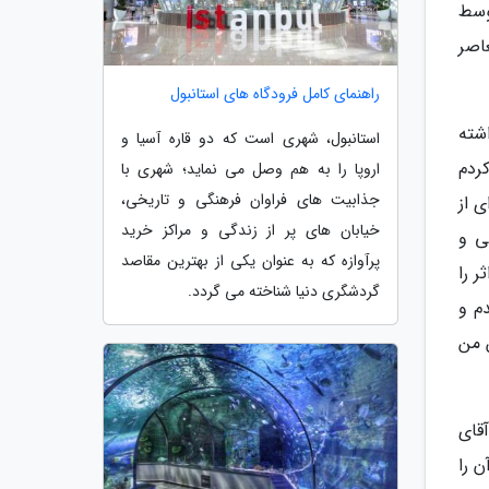
وسط
نر معاصر
راهنمای کامل فرودگاه های استانبول
شته
استانبول، شهری است که دو قاره آسیا و
ردم
اروپا را به هم وصل می نماید؛ شهری با
جذابیت های فراوان فرهنگی و تاریخی،
 ای از
خیابان های پر از زندگی و مراکز خرید
نی و
پرآوازه که به عنوان یکی از بهترین مقاصد
ینجا تعلق دارد و نه جای دیگر. خانه ام در پاریس را برای هزینه ساختمان موزه فروختم و 195 اثر را
گردشگری دنیا شناخته می گردد.
م و
 من
قای
ن را