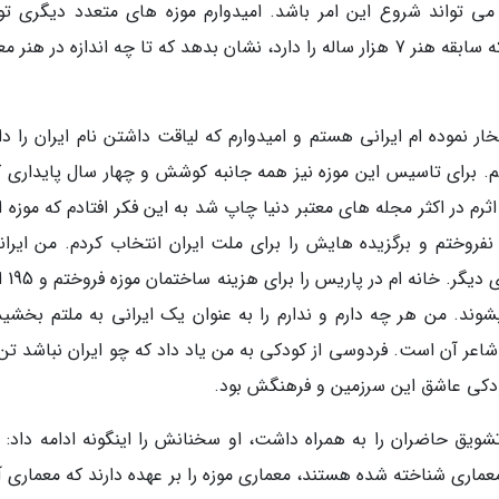
 می تواند شروع این امر باشد. امیدوارم موزه های متعدد دیگری ت
هنرمندان و دولت ایران ساخته گردد و ملت ایران که سابقه هنر 7 هزار ساله را دارد، نشان بدهد که تا چه اندازه در ه
ر نموده ام ایرانی هستم و امیدوارم که لیاقت داشتن نام ایران را دا
تم. برای تاسیس این موزه نیز همه جانبه کوشش و چهار سال پایداری ک
مرحله معجزه رخ دهد. در سال 47 وقتی اثرم در اکثر مجله های معتبر دنیا چاپ شد به این فکر افتادم که موزه
را نفروختم و برگزیده هایش را برای ملت ایران انتخاب کردم. من ایرا
خراسانی هستم و آثارم به ا
ند. من هر چه دارم و ندارم را به عنوان یک ایرانی به ملتم بخشید
عر آن است. فردوسی از کودکی به من یاد داد که چو ایران نباشد تن
ودکی عاشق این سرزمین و فرهنگش بود.
ویق حاضران را به همراه داشت، او سخنانش را اینگونه ادامه داد: آ
معماری شناخته شده هستند، معماری موزه را بر عهده دارند که معماری آ