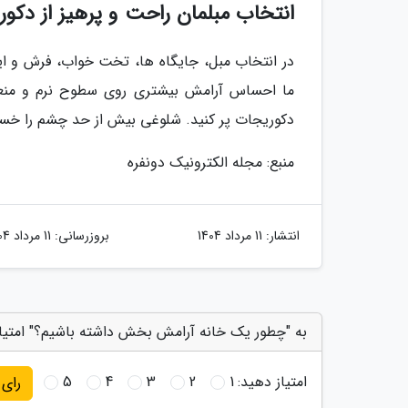
انتخاب مبلمان راحت و پرهیز از دکو
در انتخاب مبل، جایگاه ها، تخت خواب، فرش و ای
ما احساس آرامش بیشتری روی سطوح نرم و منعط
دکوریجات پر کنید. شلوغی بیش از حد چشم را خسته
منبع: مجله الکترونیک دونفره
انتشار:
11 مرداد 1404
بروزرسانی:
11 مرداد 1404
به "چطور یک خانه آرامش بخش داشته باشیم؟" امتیا
امتیاز دهید:
1
2
3
4
5
رای