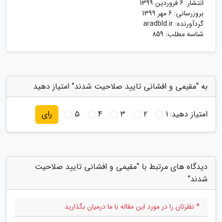
انتشار:
6 فروردین 1399
بروزرسانی:
6 مهر 1399
گردآورنده:
aradbld.ir
شناسه مطلب: 859
به "مقیمی و افشانی تایید صلاحیت شدند" امتیاز دهید
امتیاز دهید:
1
2
3
4
5
رای
دیدگاه های مرتبط با "مقیمی و افشانی تایید صلاحیت
شدند"
* نظرتان را در مورد این مقاله با ما درمیان بگذارید