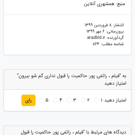
منبع: همشهری آنلاین
انتشار:
8 فروردین 1399
بروزرسانی:
6 مهر 1399
گردآورنده:
aradbld.ir
شناسه مطلب: 864
به "فیلم ، رائفی پور: حاکمیت را قبول نداری گم شو بیرون"
امتیاز دهید
امتیاز دهید:
1
2
3
4
5
رای
دیدگاه های مرتبط با "فیلم ، رائفی پور: حاکمیت را قبول