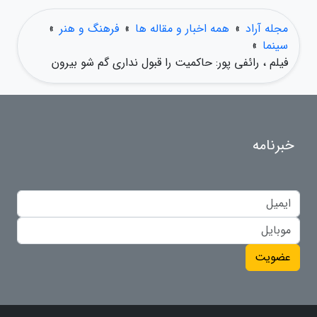
مجله آراد
»
همه اخبار و مقاله ها
»
فرهنگ و هنر
»
سینما
»
فیلم ، رائفی پور: حاکمیت را قبول نداری گم شو بیرون
خبرنامه
عضویت