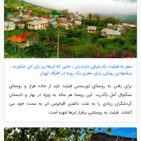
سفر به فیلبند؛ بام شرقی مازندران ، جایی که ابرها زیر پای تان شناورند ،
پیشنهادی رویایی برای سفری یک روزه در اطراف تهران
برای رفتن به روستای توریستی فیلبند باید از جاده هراز و روستای
سنگچال آمل بگذرید. این روستا هر ساله به ویژه در بهار و تابستان
گردشگران زیادی را به علت داشتن اقیانوس ابر به سمت خود می
کشاند. فیلبند به روستایی برفراز ابرها شهره است.