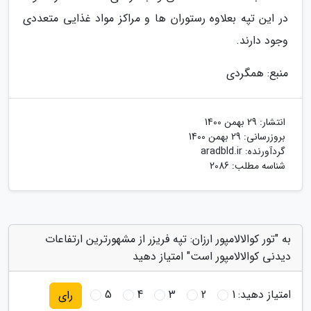
در این تپه بعلاوه رستوران ها و مراکز مواد غذایی متعددی
وجود دارند.
منبع: همگردی
انتشار:
29 بهمن 1400
بروزرسانی:
29 بهمن 1400
گردآورنده:
aradbld.ir
شناسه مطلب: 2086
به "تور کوالالامپور ارزان: تپه فریزر از مشهورترین ارتفاعات
دیدنی کوالالامپور است" امتیاز دهید
امتیاز دهید:
1
2
3
4
5
رای