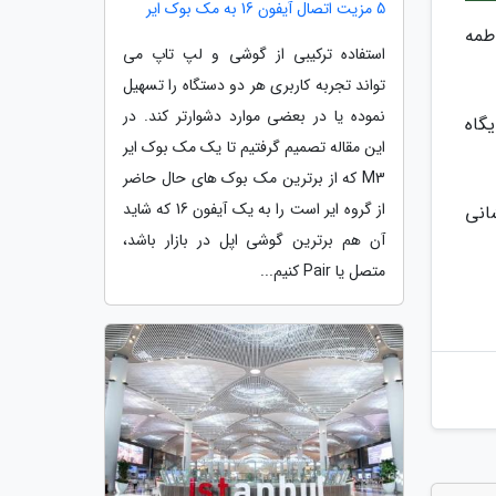
5 مزیت اتصال آیفون 16 به مک بوک ایر
طمه
استفاده ترکیبی از گوشی و لپ تاپ می
تواند تجربه کاربری هر دو دستگاه را تسهیل
نموده یا در بعضی موارد دشوارتر کند. در
گاه
این مقاله تصمیم گرفتیم تا یک مک بوک ایر
M3 که از برترین مک بوک های حال حاضر
از گروه ایر است را به یک آیفون 16 که شاید
 ایران صدا را برای سیستم عامل اندروید و IOS از نشانی
آن هم برترین گوشی اپل در بازار باشد،
متصل یا Pair کنیم...