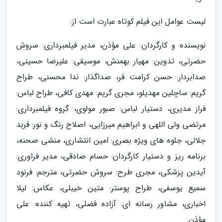
لیست عوامل این فیلم کوتاه عبارت است از:
نویسنده و کارگردان: علی مؤذن، مدیر فیلمبرداری: سروش
حضرتی، تدوین: مهیار بهمنش، موسیقی: علیرضا حسینی،
صدابردار: حسن کرامت فر، صداگذار: ندا محسنی، طراح
گریم: ساچلین مهدیلو، مجری گریم: مهدی کافی، طراح لباس:
فراز مدیری، دستیار لباس: صبور مولوی، گروه فیلمبرداری:
مرتضی ولی اللهی و ابراهیم میرزایی، اصلاح رنگ و نور: فربد
جلالی، جلوه های ویژه بصری: امین انتشاری، منشی صحنه،
برنامه ریز و دستیار کارگردان: حسام صادقی، مدیر فراوری:
آیدین پزشکی، مجری طرح: سروش حضرتی، مترجم: فرنود
سمیع یوسفی، طراح پوستر: متین خیبلی، عکاس: لیلا
اخباری، مشاور رسانه ای: آزاده فضلی، تهیه کننده: علی
مؤذن.