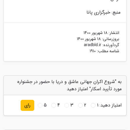
منبع: خبرگزاری پانا
انتشار:
18 شهریور 1400
بروزرسانی:
18 شهریور 1400
گردآورنده:
aradbld.ir
شناسه مطلب: 1910
به "شروع اکران جهانی عاشق و دریا با حضور در جشنواره
مورد تأیید اسکار" امتیاز دهید
امتیاز دهید:
1
2
3
4
5
رای