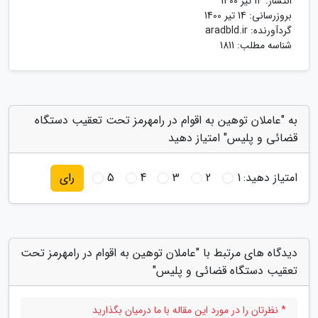
انتشار:
14 تیر 1400
بروزرسانی:
14 تیر 1400
گردآورنده:
aradbld.ir
شناسه مطلب: 1811
به "عاملان توهین به اقوام در رامهرمز تحت تعقیب دستگاه
قضائی و پلیس" امتیاز دهید
امتیاز دهید:
1
2
3
4
5
رای
دیدگاه های مرتبط با "عاملان توهین به اقوام در رامهرمز تحت
تعقیب دستگاه قضائی و پلیس"
* نظرتان را در مورد این مقاله با ما درمیان بگذارید