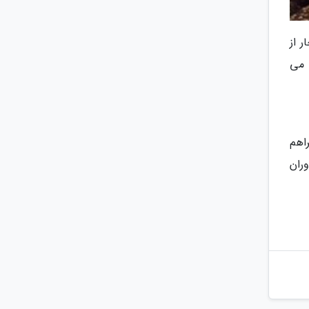
 از
 می
اهم
ران