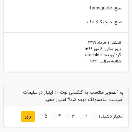
منبع: tomsguide
منبع: دیجیکالا مگ
انتشار:
1 خرداد 1399
بروزرسانی:
6 مهر 1399
گردآورنده:
aradbld.ir
شناسه مطلب: 1022
به "تصویر منتسب به گلکسی نوت 20 اینبار در تبلیغات
اسپلیت سامسونگ دیده شد!" امتیاز دهید
امتیاز دهید:
1
2
3
4
5
رای